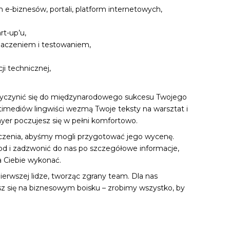
e-biznesów, portali, platform internetowych,
rt-up’u,
maczeniem i testowaniem,
ji technicznej,
zyczynić się do międzynarodowego sukcesu Twojego
timediów lingwiści wezmą Twoje teksty na warsztat i
ayer poczujesz się w pełni komfortowo.
aczenia, abyśmy mogli przygotować jego wycenę.
od i zadzwonić do nas po szczegółowe informacje,
 Ciebie wykonać.
 pierwszej lidze, tworząc zgrany team. Dla nas
sz się na biznesowym boisku – zrobimy wszystko, by