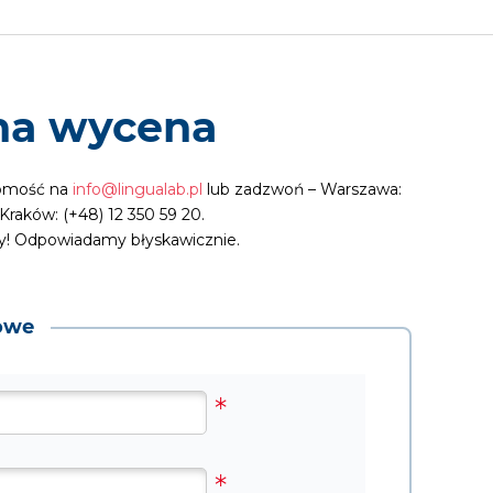
na wycena
adomość na
info@lingualab.pl
lub zadzwoń – Warszawa:
 Kraków: (+48) 12 350 59 20.
ny! Odpowiadamy błyskawicznie.
owe