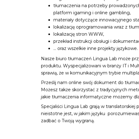
tłumaczenia na potrzeby prowadzonych 
platform igaming i online gambling,
materiały dotyczące innowacyjnego sta
lokalizację oprogramowania wraz z tłu
lokalizację stron WWW,
przekład instrukcji obsługi i dokumentac
… oraz wszelkie inne projekty językowe.
Nasze biuro tłumaczeń Lingua Lab może pr
produktu. Wyspecjalizowani w branży IT i Mul
sprawią, że w komunikacyjnym trybie multipl
Prześlij nam online swój dokument do tłum
Możesz także skorzystać z tradycyjnych met
jakie tłumaczenia informatyczne możemy dla
Specjaliści Lingua Lab grają w translatorskiej
nieistotne jest, w jakim języku porozumiewa
zadbać o Twoją wygraną.