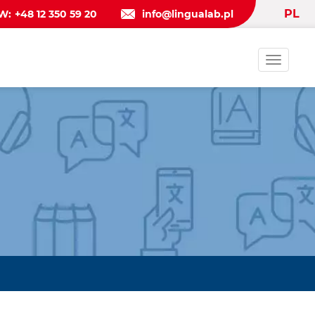
PL
W:
+48 12 350 59 20
info@lingualab.pl
Toggle
navigat