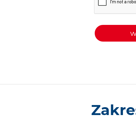
w
Zakre