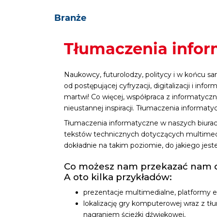
Branże
Tłumaczenia infor
Naukowcy, futurolodzy, politycy i w końcu sa
od postępującej cyfryzacji, digitalizacji i inf
martwi! Co więcej, współpraca z informatyczn
nieustannej inspiracji. Tłumaczenia informatyc
Tłumaczenia informatyczne w naszych biurach
tekstów technicznych dotyczących multimedi
dokładnie na takim poziomie, do jakiego jeste
Co możesz nam przekazać nam d
A oto kilka przykładów:
prezentacje multimedialne, platformy e
lokalizację gry komputerowej wraz z tłu
nagraniem ścieżki dźwiękowej,