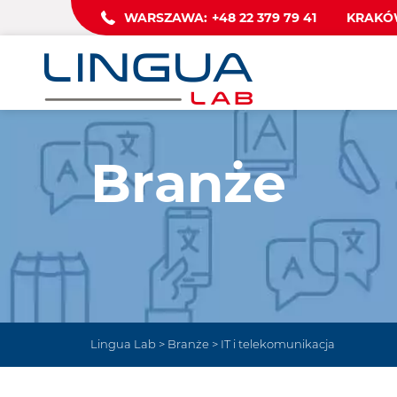
WARSZAWA:
+48 22 379 79 41
KRAKÓ
Branże
Lingua Lab
>
Branże
>
IT i telekomunikacja