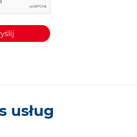
yślij
s usług