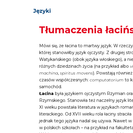
Języki
Tłumaczenia łaciń
Mówi się, że łacina to martwy język. W rzecz
której stanowiłby język ojczysty. Z drugiej
Watykańskiego (obok języka włoskiego), a nie
różnych dziedzinach życia (na przykład albo
v
machina
,
spiritus movens
). Powstają równie
czasów współczesnych:
computatorium
to 
samochód.
Łacina
była językiem ojczystym Rzymian or
Rzymskiego. Stanowiła też naczelny język lit
XI wieku powstała literatura w językach romań
literackiego. Od XVII wieku rola łaciny stracił
jednak tego języka nadal się używa. Nawet
w polskich szkołach – na przykład na fakul