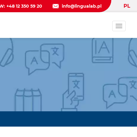
PL
W:
+48 12 350 59 20
info@lingualab.pl
Toggle
navigat