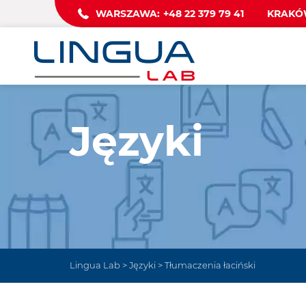
WARSZAWA:
+48 22 379 79 41
KRAKÓ
Języki
Lingua Lab
>
Języki
>
Tłumaczenia łaciński