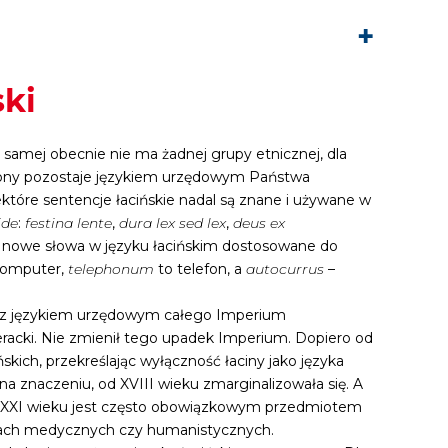
ski
y samej obecnie nie ma żadnej grupy etnicznej, dla
 strony pozostaje językiem urzędowym Państwa
które sentencje łacińskie nadal są znane i używane w
ide
:
festina lente
,
dura lex sed lex
,
deus ex
ż nowe słowa w języku łacińskim dostosowane do
komputer,
telephonum
to telefon, a
autocurrus
–
az językiem urzędowym całego Imperium
eracki. Nie zmienił tego upadek Imperium. Dopiero od
skich, przekreślając wyłączność łaciny jako języka
a na znaczeniu, od XVIII wieku zmarginalizowała się. A
 w XXI wieku jest często obowiązkowym przedmiotem
tetach medycznych czy humanistycznych.