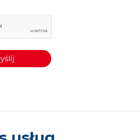
yślij
s usług