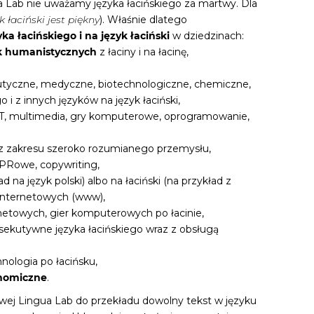
 Lab nie uważamy języka łacińskiego za martwy. Dla
k łaciński jest piękny
). Właśnie dlatego
ka łacińskiego i na język łaciński
w dziedzinach:
 humanistycznych
z łaciny i na łacinę,
utyczne, medyczne, biotechnologiczne, chemiczne,
o i z innych języków na język łaciński,
IT, multimedia, gry komputerowe, oprogramowanie,
 z zakresu szeroko rozumianego przemysłu,
 PRowe, copywriting,
d na język polski) albo na łaciński (na przykład z
 internetowych (www),
rnetowych, gier komputerowych po łacinie,
sekutywne języka łacińskiego wraz z obsługą
nologia po łacińsku,
nomiczne
.
owej Lingua Lab do przekładu dowolny tekst w języku