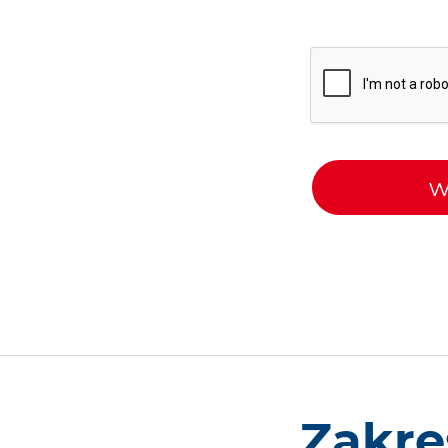
w
Zakre