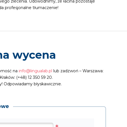
ego zlecenia. Udowodnimy, że łacina pozostaje
ąda profesjonalne tłumaczenie!
na wycena
adomość na
info@lingualab.pl
lub zadzwoń – Warszawa:
 Kraków: (+48) 12 350 59 20.
ny! Odpowiadamy błyskawicznie.
owe