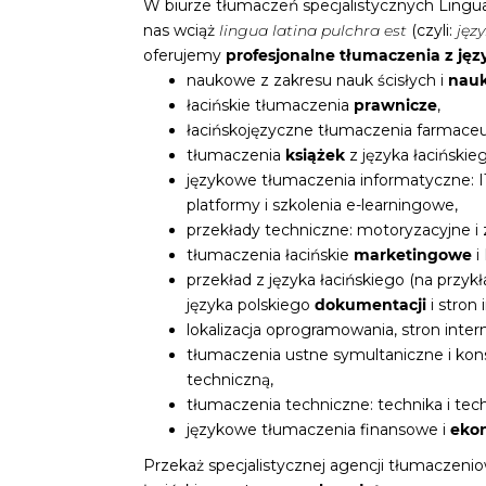
W biurze tłumaczeń specjalistycznych Lingua
nas wciąż
lingua latina pulchra est
(czyli:
języ
oferujemy
profesjonalne tłumaczenia z języ
naukowe z zakresu nauk ścisłych i
nauk
łacińskie tłumaczenia
prawnicze
,
łacińskojęzyczne tłumaczenia farmace
tłumaczenia
książek
z języka łacińskieg
językowe tłumaczenia informatyczne: 
platformy i szkolenia e-learningowe,
przekłady techniczne: motoryzacyjne i
tłumaczenia łacińskie
marketingowe
i
przekład z języka łacińskiego (na przykła
języka polskiego
dokumentacji
i stron
lokalizacja oprogramowania, stron inte
tłumaczenia ustne symultaniczne i kon
techniczną,
tłumaczenia techniczne: technika i tech
językowe tłumaczenia finansowe i
eko
Przekaż specjalistycznej agencji tłumaczeni